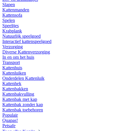
Slapen
Kattenmanden
Kattensofa
Spelen
Speeltjes
Krabplank
Natuurlijk speelgoed
Interactief kattenspeelgoed
Verzorging
Diverse Kattenverzorging
In en om het huis
Transport
Kattenhuis
Kattenluiken
Onderdelen Kattenluik
Kattenhek
Kattenbakken
Kattenbakvulling
Kattenbak met kap
Kattenbak zonder kap
Kattenbak toebehoren
Populair
Quapas!
Petsafe