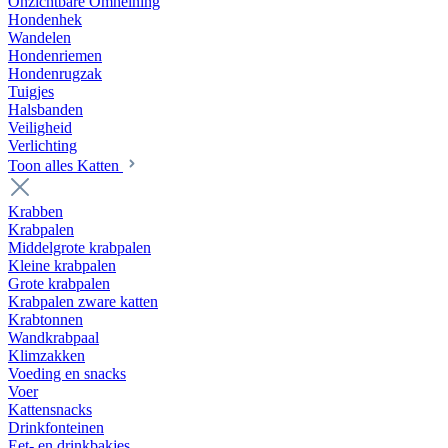
Onzichtbare Omheining
Hondenhek
Wandelen
Hondenriemen
Hondenrugzak
Tuigjes
Halsbanden
Veiligheid
Verlichting
Toon alles Katten
Krabben
Krabpalen
Middelgrote krabpalen
Kleine krabpalen
Grote krabpalen
Krabpalen zware katten
Krabtonnen
Wandkrabpaal
Klimzakken
Voeding en snacks
Voer
Kattensnacks
Drinkfonteinen
Eet- en drinkbakjes