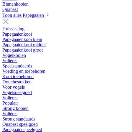
Binnenkooien
Quapas!
Toon alles Papegaaien
Huisvesting
Papegaaienkooi
Papegaaienkooi klein
Papegaaienkooi middel
Papegaaienkooi groot
Vogelkooien
Volières
Speelstandaards
Voeding en toebehoren
Kooi toebehoren
Douchestokken
Voor vogels
Vogelspeelgoed
Volieres
Populair
Strong kooien
Volières
Strong standaards
Quapas! speelgoed
Papegaaienspeelgoed