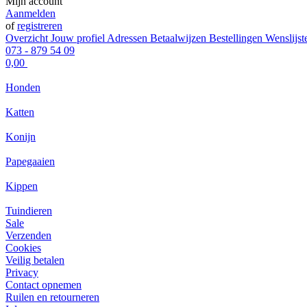
Mijn account
Aanmelden
of
registreren
Overzicht
Jouw profiel
Adressen
Betaalwijzen
Bestellingen
Wenslijst
073 - 879 54 09
0,00
Honden
Katten
Konijn
Papegaaien
Kippen
Tuindieren
Sale
Verzenden
Cookies
Veilig betalen
Privacy
Contact opnemen
Ruilen en retourneren