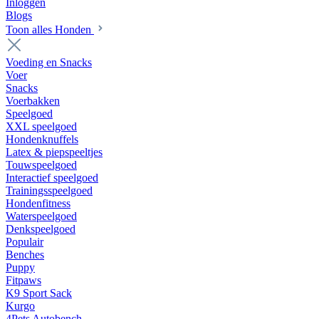
Inloggen
Blogs
Toon alles Honden
Voeding en Snacks
Voer
Snacks
Voerbakken
Speelgoed
XXL speelgoed
Hondenknuffels
Latex & piepspeeltjes
Touwspeelgoed
Interactief speelgoed
Trainingsspeelgoed
Hondenfitness
Waterspeelgoed
Denkspeelgoed
Populair
Benches
Puppy
Fitpaws
K9 Sport Sack
Kurgo
4Pets Autobench