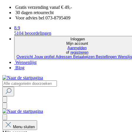
Gratis verzending vanaf € 49,-
30 dagen retourrecht
Voor advies bel 073-8795409
8.9
5104 beoordelingen
Inloggen
Mijn account
Aanmelden
of
registreren
Overzicht
Jouw profiel
Adressen
Betaalwijzen
Bestellingen
Wenslij
Wensenlijst
Blog
Menu sluiten