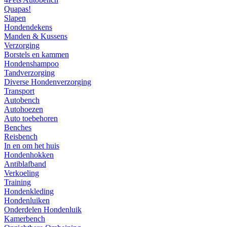
Quapas!
Slapen
Hondendekens
Manden & Kussens
Verzorging
Borstels en kammen
Hondenshampoo
Tandverzorging
Diverse Hondenverzorging
Transport
Autobench
Autohoezen
Auto toebehoren
Benches
Reisbench
In en om het huis
Hondenhokken
Antiblafband
Verkoeling
Training
Hondenkleding
Hondenluiken
Onderdelen Hondenluik
Kamerbench