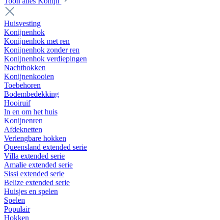
Toon alles Konijn
Huisvesting
Konijnenhok
Konijnenhok met ren
Konijnenhok zonder ren
Konijnenhok verdiepingen
Nachthokken
Konijnenkooien
Toebehoren
Bodembedekking
Hooiruif
In en om het huis
Konijnenren
Afdeknetten
Verlengbare hokken
Queensland extended serie
Villa extended serie
Amalie extended serie
Sissi extended serie
Belize extended serie
Huisjes en spelen
Spelen
Populair
Hokken